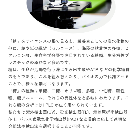
「糖」をサイエンスの眼で見ると、栄養素としての炭水化物の
他に、綿や紙の繊維（セルロース）、海藻の粘着性の多糖、ヒ
アルロン酸、生命科学分野で注目されている糖鎖、生分解性プ
ラスチックの原料など多彩です。
糖は、生命が活動を行う際に生み出す酸やATP などの化学物質
のもとであり、これを組み替えたり、バイオの力で代謝させる
ことで、様々な素材になります。
「糖」の種類は単糖、二糖、オリゴ糖、多糖、中性糖、酸性
糖、糖アルコール、それらの異性体など多岐にわたります。こ
れら糖の分析にはHPLC が広く用いられています。
私たちは紫外検出器(UV)、蛍光検出器(FL)、示差屈折率検出器
(RI)、パルス式電気化学検出器(PAD) など目的に応じて適切な
分離法や検出法を選択することが可能です。