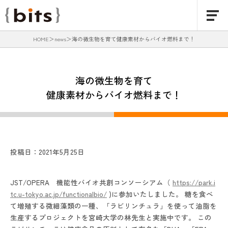
HOME
news
海の微生物を育て健康素材からバイオ燃料まで！
海の微生物を育て
健康素材からバイオ燃料まで！
投稿日：2021年5月25日
JST/OPERA 機能性バイオ共創コンソーシアム（
https://park.i
tc.u-tokyo.ac.jp/functionalbio/
)に参加いたしました。 糖を食べ
て増殖する微細藻類の一種、「ラビリンチュラ」を使って油脂を
生産するプロジェクトを宮崎大学の林先生と実施中です。 この