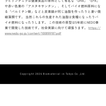
ラビリンチュラは健康食品の原料として有名な「DHA」「EPA」
や赤い色素の「アスタキサンチン」、そしてバイオ燃料原料にな
る「パルミチン酸」などと炭素鎖が同じ油脂を作ったりと凄い微
細藻類です。 当然これらの生産された油脂は食糧になったりバ
イオ燃料になったりします。 この技術の原型は5年前にNEDO事
業で開発した技術です。社会実装に向けて頑張ります。
https://
www.nedo.go.jp/content/100899187.pdf
Copyright 2026
Biomaterial in Tokyo Co.,Ltd.